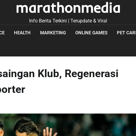
marathonmedia
Info Berita Terkini | Terupdate & Viral
CE
HEALTH
MARKETING
ONLINE GAMES
PET CAR
saingan Klub, Regenerasi
orter