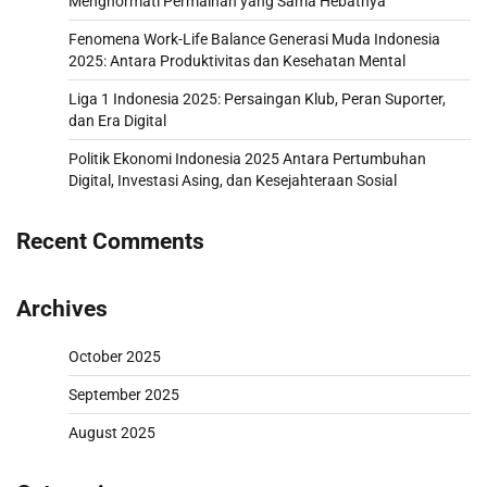
Menghormati Permainan yang Sama Hebatnya
Fenomena Work-Life Balance Generasi Muda Indonesia
2025: Antara Produktivitas dan Kesehatan Mental
Liga 1 Indonesia 2025: Persaingan Klub, Peran Suporter,
dan Era Digital
Politik Ekonomi Indonesia 2025 Antara Pertumbuhan
Digital, Investasi Asing, dan Kesejahteraan Sosial
Recent Comments
Archives
October 2025
September 2025
August 2025