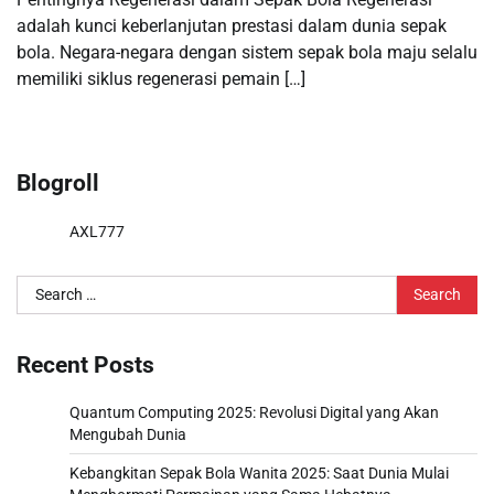
adalah kunci keberlanjutan prestasi dalam dunia sepak
bola. Negara-negara dengan sistem sepak bola maju selalu
memiliki siklus regenerasi pemain […]
Blogroll
AXL777
Search
for:
Recent Posts
Quantum Computing 2025: Revolusi Digital yang Akan
Mengubah Dunia
Kebangkitan Sepak Bola Wanita 2025: Saat Dunia Mulai