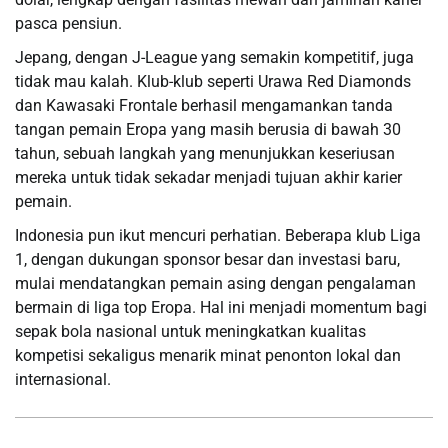
pasca pensiun.
Jepang, dengan J-League yang semakin kompetitif, juga
tidak mau kalah. Klub-klub seperti Urawa Red Diamonds
dan Kawasaki Frontale berhasil mengamankan tanda
tangan pemain Eropa yang masih berusia di bawah 30
tahun, sebuah langkah yang menunjukkan keseriusan
mereka untuk tidak sekadar menjadi tujuan akhir karier
pemain.
Indonesia pun ikut mencuri perhatian. Beberapa klub Liga
1, dengan dukungan sponsor besar dan investasi baru,
mulai mendatangkan pemain asing dengan pengalaman
bermain di liga top Eropa. Hal ini menjadi momentum bagi
sepak bola nasional untuk meningkatkan kualitas
kompetisi sekaligus menarik minat penonton lokal dan
internasional.