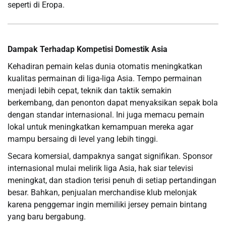
seperti di Eropa.
Dampak Terhadap Kompetisi Domestik Asia
Kehadiran pemain kelas dunia otomatis meningkatkan
kualitas permainan di liga-liga Asia. Tempo permainan
menjadi lebih cepat, teknik dan taktik semakin
berkembang, dan penonton dapat menyaksikan sepak bola
dengan standar internasional. Ini juga memacu pemain
lokal untuk meningkatkan kemampuan mereka agar
mampu bersaing di level yang lebih tinggi.
Secara komersial, dampaknya sangat signifikan. Sponsor
internasional mulai melirik liga Asia, hak siar televisi
meningkat, dan stadion terisi penuh di setiap pertandingan
besar. Bahkan, penjualan merchandise klub melonjak
karena penggemar ingin memiliki jersey pemain bintang
yang baru bergabung.