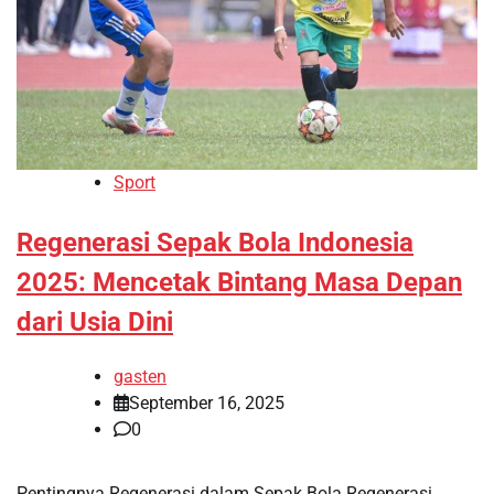
Sport
Regenerasi Sepak Bola Indonesia
2025: Mencetak Bintang Masa Depan
dari Usia Dini
gasten
September 16, 2025
0
Pentingnya Regenerasi dalam Sepak Bola Regenerasi