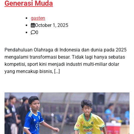
Generasi Muda
gasten
October 1, 2025
0
Pendahuluan Olahraga di Indonesia dan dunia pada 2025
mengalami transformasi besar. Tidak lagi hanya sebatas
kompetisi, sport kini menjadi industri multi-miliar dolar
yang mencakup bisnis, […]