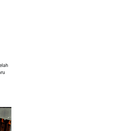
elah
aru