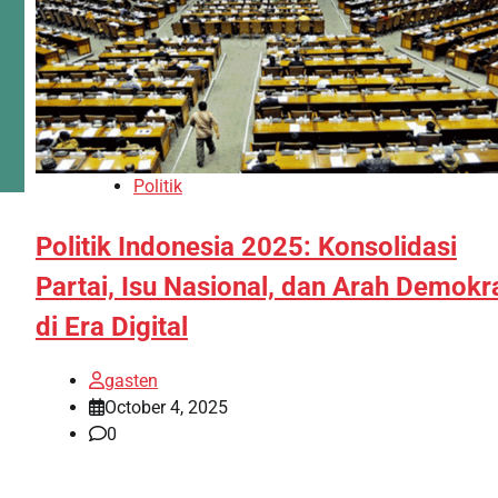
Politik
Politik Indonesia 2025: Konsolidasi
Partai, Isu Nasional, dan Arah Demokr
di Era Digital
gasten
October 4, 2025
0