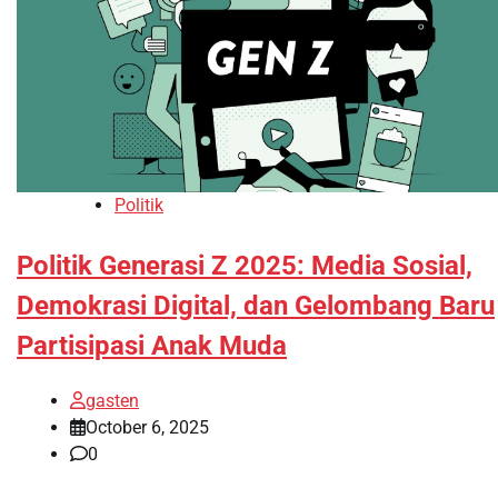
Politik
Politik Generasi Z 2025: Media Sosial,
Demokrasi Digital, dan Gelombang Baru
Partisipasi Anak Muda
gasten
October 6, 2025
0