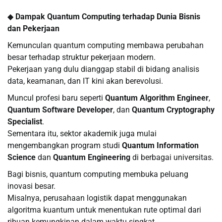
◆
Dampak Quantum Computing terhadap Dunia Bisnis
dan Pekerjaan
Kemunculan quantum computing membawa perubahan
besar terhadap struktur pekerjaan modern.
Pekerjaan yang dulu dianggap stabil di bidang analisis
data, keamanan, dan IT kini akan berevolusi.
Muncul profesi baru seperti
Quantum Algorithm Engineer
,
Quantum Software Developer
, dan
Quantum Cryptography
Specialist
.
Sementara itu, sektor akademik juga mulai
mengembangkan program studi
Quantum Information
Science
dan
Quantum Engineering
di berbagai universitas.
Bagi bisnis, quantum computing membuka peluang
inovasi besar.
Misalnya, perusahaan logistik dapat menggunakan
algoritma kuantum untuk menentukan rute optimal dari
ribuan kemungkinan dalam waktu singkat.