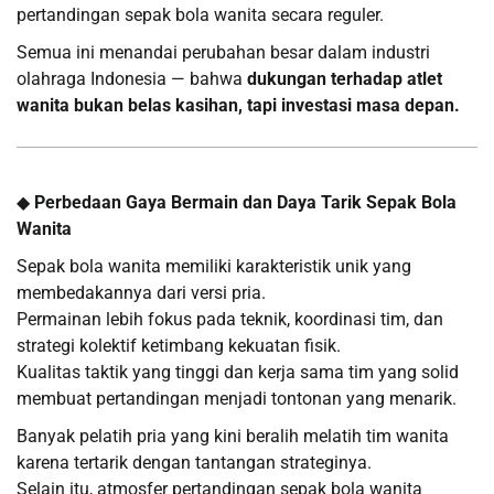
pertandingan sepak bola wanita secara reguler.
Semua ini menandai perubahan besar dalam industri
olahraga Indonesia — bahwa
dukungan terhadap atlet
wanita bukan belas kasihan, tapi investasi masa depan.
◆
Perbedaan Gaya Bermain dan Daya Tarik Sepak Bola
Wanita
Sepak bola wanita memiliki karakteristik unik yang
membedakannya dari versi pria.
Permainan lebih fokus pada teknik, koordinasi tim, dan
strategi kolektif ketimbang kekuatan fisik.
Kualitas taktik yang tinggi dan kerja sama tim yang solid
membuat pertandingan menjadi tontonan yang menarik.
Banyak pelatih pria yang kini beralih melatih tim wanita
karena tertarik dengan tantangan strateginya.
Selain itu, atmosfer pertandingan sepak bola wanita