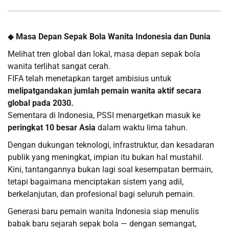
◆
Masa Depan Sepak Bola Wanita Indonesia dan Dunia
Melihat tren global dan lokal, masa depan sepak bola
wanita terlihat sangat cerah.
FIFA telah menetapkan target ambisius untuk
melipatgandakan jumlah pemain wanita aktif secara
global pada 2030.
Sementara di Indonesia, PSSI menargetkan masuk ke
peringkat 10 besar Asia
dalam waktu lima tahun.
Dengan dukungan teknologi, infrastruktur, dan kesadaran
publik yang meningkat, impian itu bukan hal mustahil.
Kini, tantangannya bukan lagi soal kesempatan bermain,
tetapi bagaimana menciptakan sistem yang adil,
berkelanjutan, dan profesional bagi seluruh pemain.
Generasi baru pemain wanita Indonesia siap menulis
babak baru sejarah sepak bola — dengan semangat,