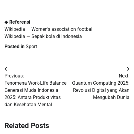
◆
Referensi
Wikipedia — Women’s association football
Wikipedia — Sepak bola di Indonesia
Posted in
Sport
Post
Previous:
Next:
navigation
Fenomena Work-Life Balance
Quantum Computing 2025:
Generasi Muda Indonesia
Revolusi Digital yang Akan
2025: Antara Produktivitas
Mengubah Dunia
dan Kesehatan Mental
Related Posts