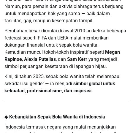
Namun, para pemain dan aktivis olahraga terus berjuang
untuk mendapatkan hak yang sama — baik dalam
fasilitas, gaji, maupun kesempatan tampil.
Perubahan besar dimulai di awal 2010-an ketika beberapa
federasi seperti FIFA dan UEFA mulai memberikan
dukungan finansial untuk sepak bola wanita.
Kemudian muncul tokoh-tokoh inspiratif seperti
Megan
Rapinoe
,
Alexia Putellas
, dan
Sam Kerr
yang menjadi
simbol perjuangan kesetaraan di lapangan hijau.
Kini, di tahun 2025, sepak bola wanita telah melampaui
sekadar isu gender — ia menjadi
simbol global untuk
kekuatan, profesionalisme, dan inspirasi.
◆
Kebangkitan Sepak Bola Wanita di Indonesia
Indonesia termasuk negara yang mulai menunjukkan