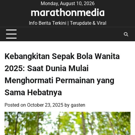
Skip
Monday, August 10, 2026
marathonmedia
to
content
Info Berita Terkini | Terupdate & Viral
Kebangkitan Sepak Bola Wanita
2025: Saat Dunia Mulai
Menghormati Permainan yang
Sama Hebatnya
Posted on
October 23, 2025
by
gasten