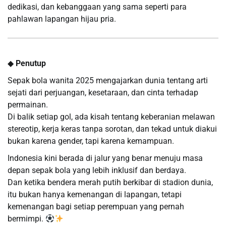
dedikasi, dan kebanggaan yang sama seperti para
pahlawan lapangan hijau pria.
◆
Penutup
Sepak bola wanita 2025 mengajarkan dunia tentang arti
sejati dari perjuangan, kesetaraan, dan cinta terhadap
permainan.
Di balik setiap gol, ada kisah tentang keberanian melawan
stereotip, kerja keras tanpa sorotan, dan tekad untuk diakui
bukan karena gender, tapi karena kemampuan.
Indonesia kini berada di jalur yang benar menuju masa
depan sepak bola yang lebih inklusif dan berdaya.
Dan ketika bendera merah putih berkibar di stadion dunia,
itu bukan hanya kemenangan di lapangan, tetapi
kemenangan bagi setiap perempuan yang pernah
bermimpi.