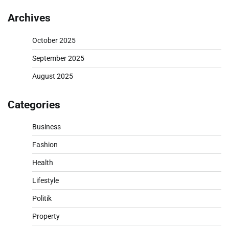
Archives
October 2025
September 2025
August 2025
Categories
Business
Fashion
Health
Lifestyle
Politik
Property