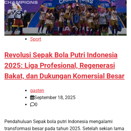
Sport
Revolusi Sepak Bola Putri Indonesia
2025: Liga Profesional, Regenerasi
Bakat, dan Dukungan Komersial Besar
gasten
September 18, 2025
0
Pendahuluan Sepak bola putri Indonesia mengalami
transformasi besar pada tahun 2025. Setelah sekian lama