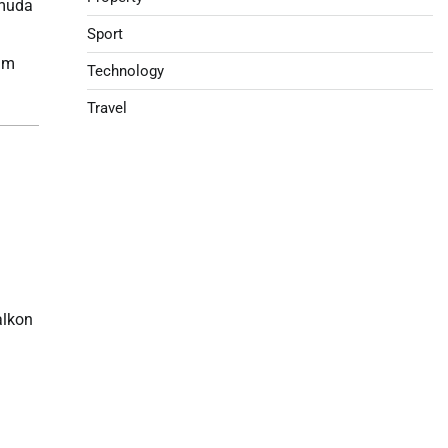
 muda
Sport
ram
Technology
Travel
alkon