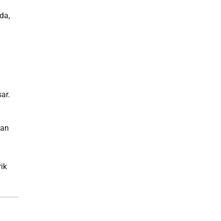
da,
ar.
han
ik