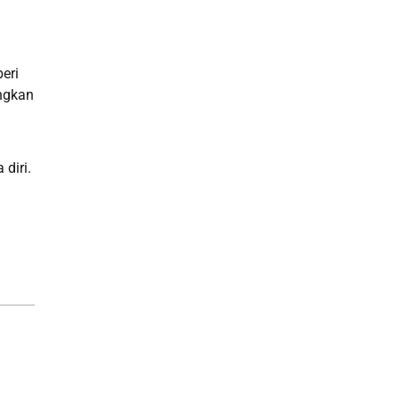
eri
angkan
diri.