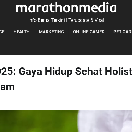
marathonmedia
Info Berita Terkini | Terupdate & Viral
CE
HEALTH
MARKETING
ONLINE GAMES
PET CAR
25: Gaya Hidup Sehat Holist
Alam