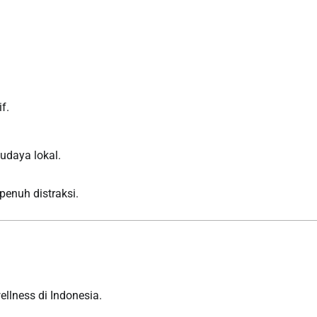
f.
budaya lokal.
penuh distraksi.
llness di Indonesia.