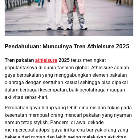
Pendahuluan: Munculnya Tren Athleisure 2025
Tren pakaian
athleisure
2025
terus meningkat
popularitasnya di dunia fashion global. Athleisure adalah
gaya berpakaian yang menggabungkan elemen pakaian
olahraga dengan sentuhan kasual sehingga bisa dipakai
dalam berbagai kesempatan, baik berolahraga maupun
aktivitas sehari-hari.
Perubahan gaya hidup yang lebih dinamis dan fokus pada
kesehatan membuat orang mencari pakaian yang nyaman
namun tetap stylish. Pandemi di awal dekade
mempercepat adopsi gaya ini karena banyak orang yang
bekerja dari rumah dan lebih sering melakukan aktivitas