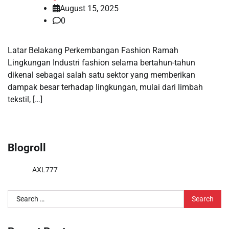
August 15, 2025
0
Latar Belakang Perkembangan Fashion Ramah
Lingkungan Industri fashion selama bertahun-tahun
dikenal sebagai salah satu sektor yang memberikan
dampak besar terhadap lingkungan, mulai dari limbah
tekstil, […]
Blogroll
AXL777
Search
for: