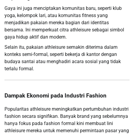
Gaya ini juga menciptakan komunitas baru, seperti klub
yoga, kelompok lari, atau komunitas fitness yang
menjadikan pakaian mereka bagian dari identitas
bersama. Ini memperkuat citra athleisure sebagai simbol
gaya hidup aktif dan modern.
Selain itu, pakaian athleisure semakin diterima dalam
konteks semi-formal, seperti bekerja di kantor dengan
budaya santai atau menghadiri acara sosial yang tidak
terlalu formal.
Dampak Ekonomi pada Industri Fashion
Popularitas athleisure meningkatkan pertumbuhan industri
fashion secara signifikan. Banyak brand yang sebelumnya
hanya fokus pada fashion formal kini membuat lini
athleisure mereka untuk memenuhi permintaan pasar yang