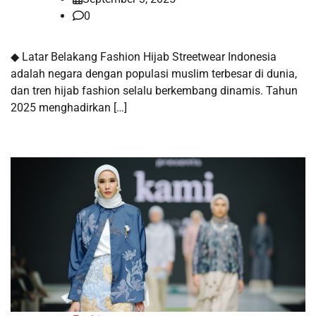
0
◆ Latar Belakang Fashion Hijab Streetwear Indonesia
adalah negara dengan populasi muslim terbesar di dunia,
dan tren hijab fashion selalu berkembang dinamis. Tahun
2025 menghadirkan […]