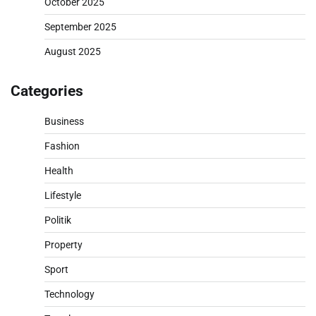
October 2025
September 2025
August 2025
Categories
Business
Fashion
Health
Lifestyle
Politik
Property
Sport
Technology