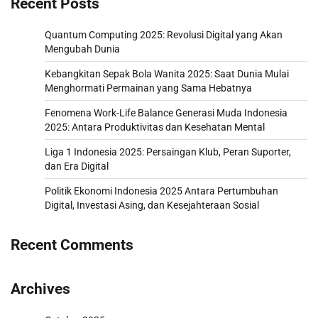
Recent Posts
Quantum Computing 2025: Revolusi Digital yang Akan
Mengubah Dunia
Kebangkitan Sepak Bola Wanita 2025: Saat Dunia Mulai
Menghormati Permainan yang Sama Hebatnya
Fenomena Work-Life Balance Generasi Muda Indonesia
2025: Antara Produktivitas dan Kesehatan Mental
Liga 1 Indonesia 2025: Persaingan Klub, Peran Suporter,
dan Era Digital
Politik Ekonomi Indonesia 2025 Antara Pertumbuhan
Digital, Investasi Asing, dan Kesejahteraan Sosial
Recent Comments
Archives