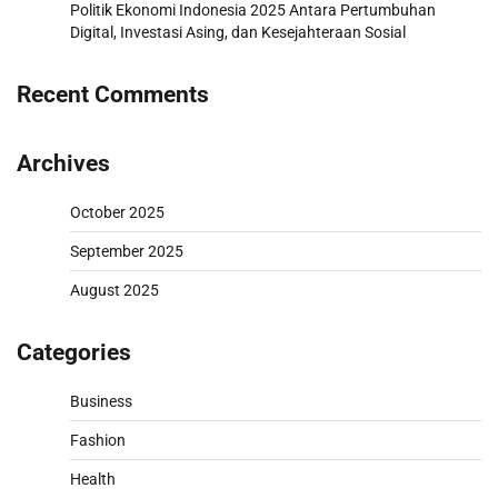
Politik Ekonomi Indonesia 2025 Antara Pertumbuhan
Digital, Investasi Asing, dan Kesejahteraan Sosial
Recent Comments
Archives
October 2025
September 2025
August 2025
Categories
Business
Fashion
Health