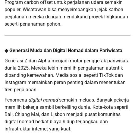
Program carbon offset untuk perjalanan udara semakin
populer. Wisatawan bisa menyeimbangkan jejak karbon
perjalanan mereka dengan mendukung proyek lingkungan
seperti penanaman pohon.
◆ Generasi Muda dan Digital Nomad dalam Pariwisata
Generasi Z dan Alpha menjadi motor penggerak pariwisata
dunia 2025. Mereka lebih memilih pengalaman autentik
dibanding kemewahan. Media sosial seperti TikTok dan
Instagram memainkan peran penting dalam menentukan
tren perjalanan.
Fenomena
digital nomad
semakin meluas. Banyak pekerja
memilih bekerja sambil berkeliling dunia. Kota-kota seperti
Bali, Chiang Mai, dan Lisbon menjadi pusat komunitas
digital nomad berkat biaya hidup terjangkau dan
infrastruktur internet yang kuat.