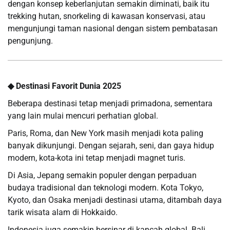
dengan konsep keberlanjutan semakin diminati, baik itu
trekking hutan, snorkeling di kawasan konservasi, atau
mengunjungi taman nasional dengan sistem pembatasan
pengunjung.
◆ Destinasi Favorit Dunia 2025
Beberapa destinasi tetap menjadi primadona, sementara
yang lain mulai mencuri perhatian global.
Paris, Roma, dan New York masih menjadi kota paling
banyak dikunjungi. Dengan sejarah, seni, dan gaya hidup
modern, kota-kota ini tetap menjadi magnet turis.
Di Asia, Jepang semakin populer dengan perpaduan
budaya tradisional dan teknologi modern. Kota Tokyo,
Kyoto, dan Osaka menjadi destinasi utama, ditambah daya
tarik wisata alam di Hokkaido.
Indonesia juga semakin bersinar di kancah global. Bali