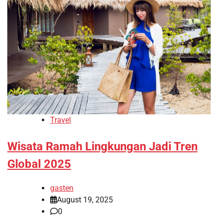
Travel
Wisata Ramah Lingkungan Jadi Tren
Global 2025
gasten
August 19, 2025
0